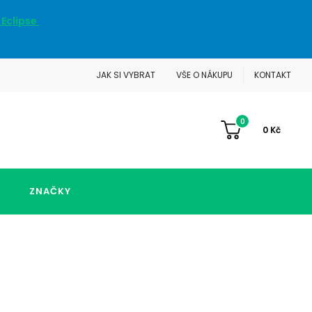
 Eclipse
JAK SI VYBRAT
VŠE O NÁKUPU
KONTAKT
0
0
Kč
ZNAČKY