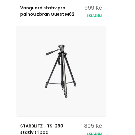
999 Kč
Vanguard stativ pro
palnou zbraň Quest M62
SKLADEM
1 895 Kč
STARBLITZ - TS-290
stativ tripod
SKLADEM