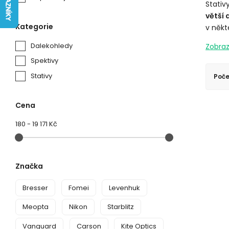
Stativ
větší
Kategorie
v někt
Dalekohledy
Spektivy
Stativy
Poče
Cena
180
-
19 171 Kč
Značka
Bresser
Fomei
Levenhuk
Meopta
Nikon
Starblitz
Vanguard
Carson
Kite Optics