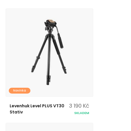
Novinka
3 190 Kč
Levenhuk Level PLUS VT30
Stativ
SKLADEM