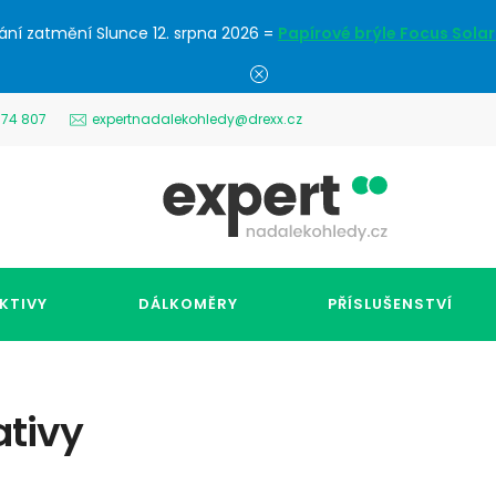
ání zatmění Slunce 12. srpna 2026 =
Papírové brýle Focus Solar
574 807
expertnadalekohledy@drexx.cz
KTIVY
DÁLKOMĚRY
PŘÍSLUŠENSTVÍ
ativy