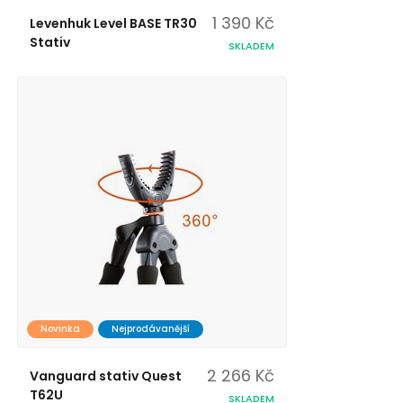
1 390 Kč
Levenhuk Level BASE TR30
Stativ
SKLADEM
Novinka
Nejprodávanější
2 266 Kč
Vanguard stativ Quest
T62U
SKLADEM