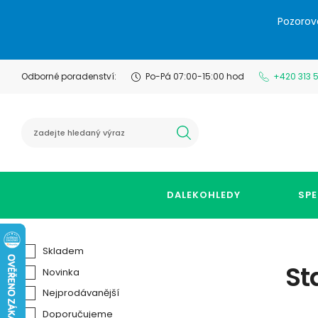
Pozorov
Odborné poradenství:
Po-Pá 07:00-15:00 hod
+420 313 
hledat
DALEKOHLEDY
SPE
Skladem
St
Novinka
Nejprodávanější
Doporučujeme